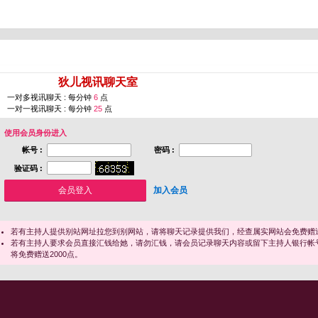
您即将进入 [
狄儿视讯聊天室
]
一对多视讯聊天 : 每分钟
6
点
一对一视讯聊天 : 每分钟
25
点
使用会员身份进入
帐号 :
密码 :
验证码 :
加入会员
若有主持人提供别站网址拉您到别网站，请将聊天记录提供我们，经查属实网站会免费赠送
若有主持人要求会员直接汇钱给她，请勿汇钱，请会员记录聊天内容或留下主持人银行帐
将免费赠送2000点。