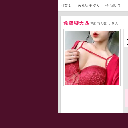
回首页
送礼给主持人
会员购点
免費聊天區
包厢内人数 ： 0 人