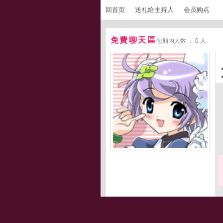
回首页
送礼给主持人
会员购点
免費聊天區
包厢内人数 ： 0 人