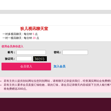
您即将进入 [
狄儿视讯聊天室
]
一对多视讯聊天 : 每分钟
5
点
一对一视讯聊天 : 每分钟
20
点
使用会员身份进入
帐号 :
密码 :
验证码 :
加入会员
若有主持人提供别站网址拉您到别网站，请将聊天记录提供我们，经查属实网站会免费赠送
若有主持人要求会员直接汇钱给她，请勿汇钱，请会员记录聊天内容或留下主持人银行帐
将免费赠送2000点。