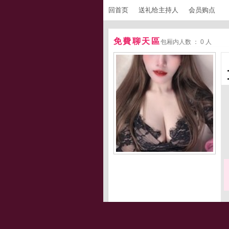
回首页
送礼给主持人
会员购点
免費聊天區
包厢内人数 ： 0 人