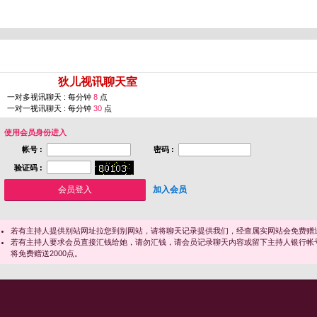
您即将进入 [
狄儿视讯聊天室
]
一对多视讯聊天 : 每分钟
8
点
一对一视讯聊天 : 每分钟
30
点
使用会员身份进入
帐号 :
密码 :
验证码 :
加入会员
若有主持人提供别站网址拉您到别网站，请将聊天记录提供我们，经查属实网站会免费赠送
若有主持人要求会员直接汇钱给她，请勿汇钱，请会员记录聊天内容或留下主持人银行帐
将免费赠送2000点。