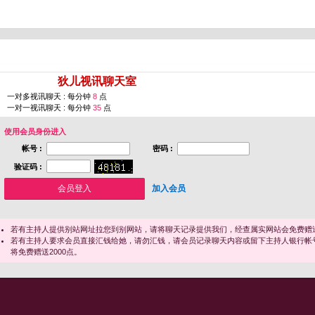
您即将进入 [
狄儿视讯聊天室
]
一对多视讯聊天 : 每分钟
8
点
一对一视讯聊天 : 每分钟
35
点
使用会员身份进入
帐号 :
密码 :
验证码 :
加入会员
若有主持人提供别站网址拉您到别网站，请将聊天记录提供我们，经查属实网站会免费赠送
若有主持人要求会员直接汇钱给她，请勿汇钱，请会员记录聊天内容或留下主持人银行帐
将免费赠送2000点。