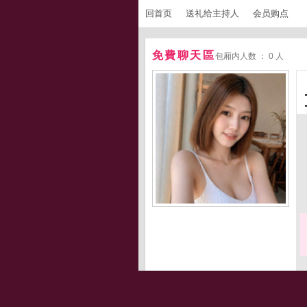
回首页
送礼给主持人
会员购点
免費聊天區
包厢内人数 ： 0 人