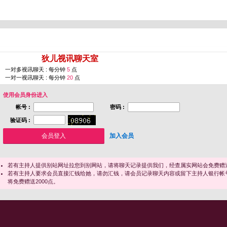
您即将进入 [
狄儿视讯聊天室
]
一对多视讯聊天 : 每分钟
5
点
一对一视讯聊天 : 每分钟
20
点
使用会员身份进入
帐号 :
密码 :
验证码 :
加入会员
若有主持人提供别站网址拉您到别网站，请将聊天记录提供我们，经查属实网站会免费赠送
若有主持人要求会员直接汇钱给她，请勿汇钱，请会员记录聊天内容或留下主持人银行帐
将免费赠送2000点。