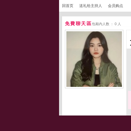
回首页
送礼给主持人
会员购点
免費聊天區
包厢内人数 ： 0 人