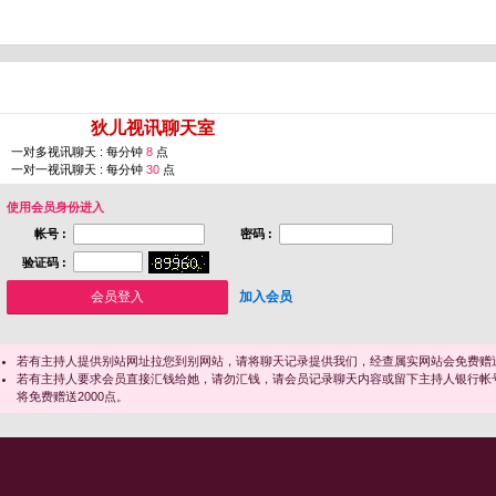
您即将进入 [
狄儿视讯聊天室
]
一对多视讯聊天 : 每分钟
8
点
一对一视讯聊天 : 每分钟
30
点
使用会员身份进入
帐号 :
密码 :
验证码 :
加入会员
若有主持人提供别站网址拉您到别网站，请将聊天记录提供我们，经查属实网站会免费赠送
若有主持人要求会员直接汇钱给她，请勿汇钱，请会员记录聊天内容或留下主持人银行帐
将免费赠送2000点。