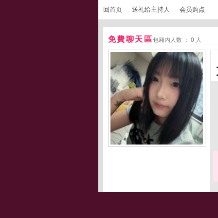
回首页
送礼给主持人
会员购点
免費聊天區
包厢内人数 ： 0 人