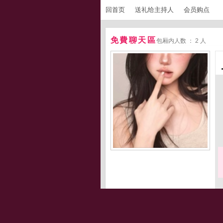
回首页
送礼给主持人
会员购点
免費聊天區
包厢内人数 ： 2 人