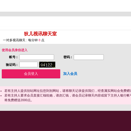
您即将进入 [
狄儿视讯聊天室
]
一对多视讯聊天 : 每分钟
8
点
使用会员身份进入
帐号 :
密码 :
验证码 :
加入会员
若有主持人提供别站网址拉您到别网站，请将聊天记录提供我们，经查属实网站会免费赠送
若有主持人要求会员直接汇钱给她，请勿汇钱，请会员记录聊天内容或留下主持人银行帐
将免费赠送2000点。