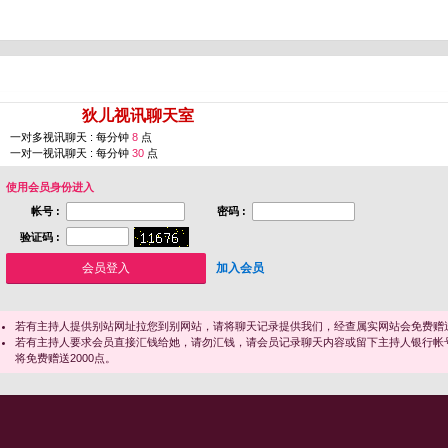
您即将进入 [
狄儿视讯聊天室
]
一对多视讯聊天 : 每分钟
8
点
一对一视讯聊天 : 每分钟
30
点
使用会员身份进入
帐号 :
密码 :
验证码 :
加入会员
若有主持人提供别站网址拉您到别网站，请将聊天记录提供我们，经查属实网站会免费赠送
若有主持人要求会员直接汇钱给她，请勿汇钱，请会员记录聊天内容或留下主持人银行帐
将免费赠送2000点。