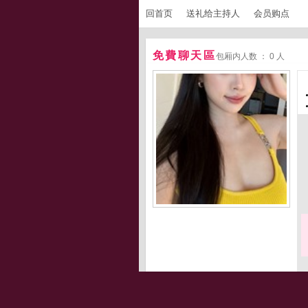
回首页
送礼给主持人
会员购点
免費聊天區
包厢内人数 ： 0 人