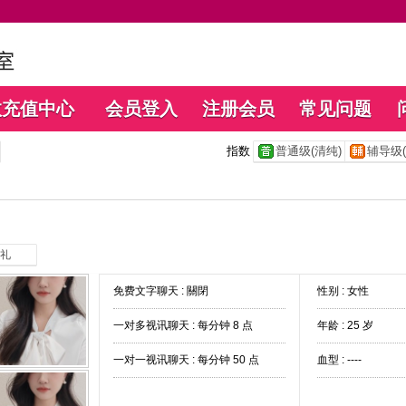
数充值中心
会员登入
注册会员
常见问题
指数
普通级(清纯)
辅导级(
礼
免费文字聊天 :
關閉
性别 : 女性
一对多视讯聊天 :
每分钟 8 点
年龄 : 25 岁
一对一视讯聊天 :
每分钟 50 点
血型 : ----