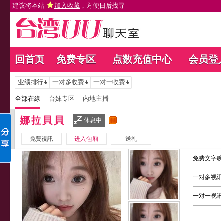
建议将本站
加入收藏
，方便日后找寻
回首页
免费专区
点数充值中心
会员登
业绩排行
一对多收费
一对一收费
全部在線
台妹专区
內地主播
娜拉貝貝
休息中
免費視訊
进入包厢
送礼
免费文字聊
一对多视讯
一对一视讯