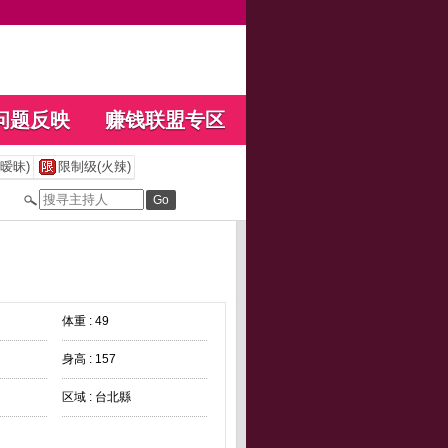
问题反映
赚钱联盟专区
暧昧)
限制级(火辣)
体重 : 49
身高 : 157
区域 : 台北縣