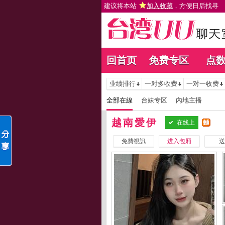
建议将本站
加入收藏
，方便日后找寻
回首页
免费专区
点
业绩排行
一对多收费
一对一收费
全部在線
台妹专区
內地主播
越南愛伊
在线上
免費視訊
进入包厢
送