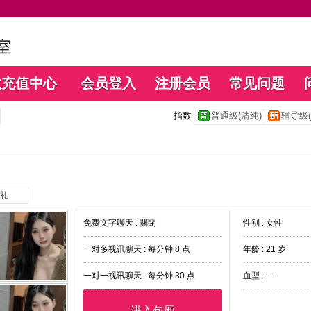
数充值中心
会员登入
注册会员
常见问题
指数
普通级(清纯)
辅导级(
礼
免费文字聊天 :
關閉
性别 : 女性
一对多视讯聊天 :
每分钟 8 点
年龄 : 21 岁
一对一视讯聊天 :
每分钟 30 点
血型 : ----
进入包厢